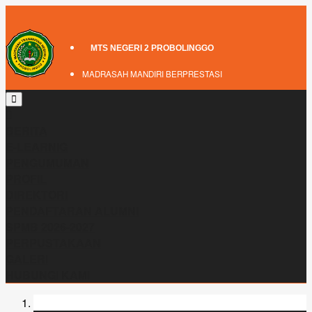
MTS NEGERI 2 PROBOLINGGO
MADRASAH MANDIRI BERPRESTASI
BERITA
E-LEARNIG
PENGUMUMAN
PROFIL
DIREKTORI
PENDAFTARAN ALUMNI
SPMB 2026-2027
PERPUSTAKAAN
GALERI
HUBUNGI KAMI