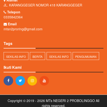
Alamat
JL. KARANGGEGER NOMOR 418 KARANGGEGER
Telepon
0335842364
Email
mtsn2proring@gmail.com
Tags
SEKILAS-INFO
BERITA
SEKILAS INFO
PENGUMUMAN
Ikuti Kami
Copyright © 2019 - 2026
MTs NEGERI 2 PROBOLINGGO
All
rights reserved.